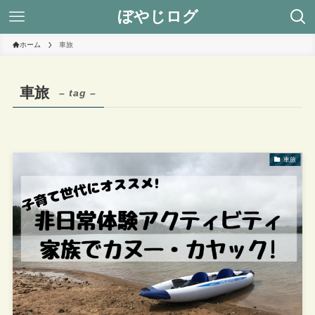
ぼやじログ
ホーム
車旅
車旅
– tag –
車旅